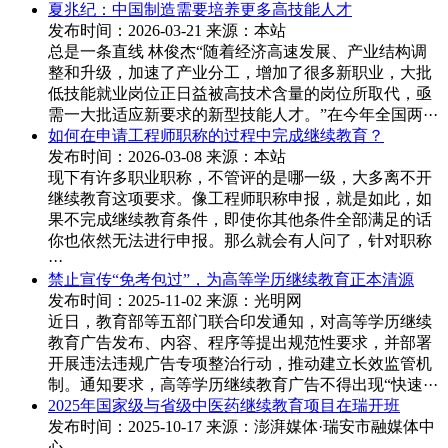
夏兆纪：中国制造需要培养更多高技能人才
发布时间：2026-03-21
来源：本站
总是一条直线 林俊杰“随着经济高速发展、产业结构调
整和升级，加速了产业分工，增加了很多新职业，大批
低技能就业岗位正日益被高技术含量的岗位所取代，亟
需一大批适应新要求的新型技能人才。”在今年全国两···
如何在申请工程师职称的过程中完成继续教育？
发布时间：2026-03-08
来源：本站
现下有许多职业职称，不管评的是哪一级，大多离不开
继续教育这项要求。像工程师职称申报，就是如此，如
果不完成继续教育条件，即使你其他条件全部满足的话
你也依然无法进行申报。那么就会有人问了，针对职称
···
禁止宣传“免考包过”，为高等学历继续教育正本清源
发布时间：2025-11-02
来源：光明网
近日，教育部等五部门联合印发通知，对高等学历继续
教育广告发布、内容、程序等提出规范性要求，并部署
开展违法违规广告专项整治行动，推动建立长效监管机
制。通知要求，高等学历继续教育广告不得出现“快速···
2025年国家级与省级中医药继续教育项目在瑞开班
发布时间：2025-10-17
来源：澎湃媒体·瑞安市融媒体中
心