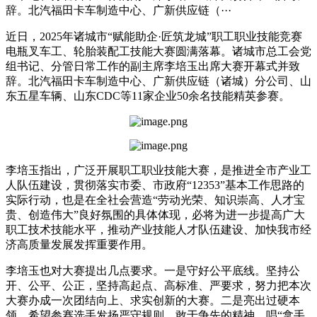
辞。北汽福田卡车制造中心、广新供应链（···
近日，2025年诸城市“赋能助企·匠筑龙城”职工职业技能竞赛
电瓶叉车工、轮胎装配工技能大赛圆满落幕。诸城市总工会党
组书记、分管日常工作的副主席李培玉出席大赛开幕式并致
辞。北汽福田卡车制造中心、广新供应链（诸城）分公司、山
东五星车辆、山东CDC等11家企业50余名技能精英参赛。
李培玉指出，广泛开展职工职业技能大赛，是推进全市产业工
人队伍建设，贯彻落实市委、市政府“12353”基本工作思路的
实际行动，也是在全社会营造“劳动光荣、知识崇高、人才宝
贵、创造伟大”良好氛围的具体体现，必将为进一步提高广大
职工技术技能水平，推动产业技能人才队伍建设、加快我市经
济高质量发展发挥重要作用。
李培玉也对大赛提出几点要求。一是守好公平底线。坚持公
开、公平、公正，坚持高起点、高标准、严要求，努力把本次
大赛办成一次团结向上、求实创新的大赛。二是亮出过硬本
领。希望参赛选手发扬严守规则、敢于争先的精神，唱“拿手