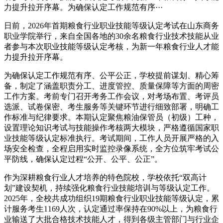
力提升拉开序幕。为确保认定工作规范有序···
日前，2026年首期粮食行业职业技能等级认定考试在山东商务
职业学院举行，来自全国各地的30余名粮食行业技术技能从业
者参与本次职业技能等级认定考核，为新一年粮食行业人才能
力提升拉开序幕。
为确保认定工作规范有序、公平公正，学校提前谋划、精心筹
备，制定了涵盖职责分工、进度管控、质量保障等方面的周密
工作方案。考前专门召开考务工作会议，对考场布置、考评员
选派、试卷保密、考生服务等关键环节进行细致部署，明确工
作标准与纪律要求。本期认定聚焦粮油保管员（初级）工种，
设置理论知识考试与技能操作考核两大模块，严格遵循国家职
业技能等级认定标准执行。考试期间，工作人员开展严格的入
场安全检查，全程启用实时监控录像系统，全方位筑牢考试公
平防线，确保认定过程“公开、公平、公正”。
作为深耕粮食行业人才培养的特色院校，学校依托“双高计
划”建设契机，持续强化粮食行业技能培训与等级认定工作。
2025年，全校共成功组织19期粮食行业职业技能等级认定，累
计服务考生1169人次，认定通过率保持在90%以上，为粮食行
业输送了大批合格技术技能人才，得到各级主管部门与行业企