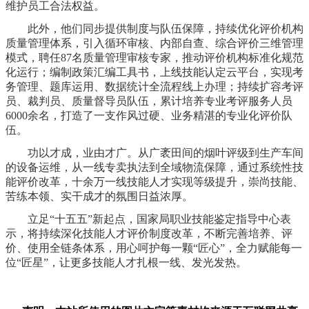
维护员工合法权益。
此外，他们同步提供制度与队伍保障，持续优化评价机构
质量管理体系，引入循环审核、内部自查、综合评价三维管理
模式，聘任87名质量管理审核专家，推动评价机构标准化规范
化运行；编制政策汇编工具书，上线技能认定云平台，实现考
务管理、题库运用、数据统计全流程线上办理；持续扩容考评
员、裁判员、质量督导员队伍，累计培养专业考评服务人员
6000余名，打造了一支作风过硬、业务精湛的专业化评价队
伍。
功以才成，业由才广。从广袤田间的烟叶评级到生产车间
的设备运维，从一线专卖执法到全域物流保障，通过系统性技
能评价改革，十余万一线技能人才实现等级提升，崇尚技能、
苦练本领、实干成才的氛围日益浓厚。
立足“十五五”新起点，国家局职业技能鉴定指导中心表
示，将持续深化技能人才评价制度改革，不断完善培养、评
价、使用全链条体系，用心呵护每一颗“匠心”，全力赋能每一
位“匠星”，让更多技能人才扎根一线、发光发热。