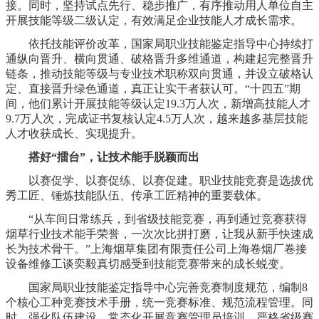
接。同时，坚持试点先行、稳步推广，有序推动用人单位自主
开展技能等级二级认定，有效满足企业技能人才成长需求。
依托技能评价改革，国家局职业技能鉴定指导中心持续打
通纵向晋升、横向贯通、破格晋升多维通道，构建起完整晋升
链条，推动技能等级与专业技术职称双向贯通，并设立破格认
定、直接晋升绿色通道，真正让实干者获认可。“十四五”期
间，他们累计开展技能等级认定19.3万人次，新增高技能人才
9.7万人次，完成证书复核认定4.5万人次，越来越多基层技能
人才收获成长、实现提升。
搭好“擂台”，让技术能手脱颖而出
以赛促学、以赛促练、以赛促建。职业技能竞赛是选拔优
秀工匠、锤炼技能队伍、传承工匠精神的重要载体。
“从车间日常练兵，到省级技能竞赛，再到通过竞赛获得
烟草行业技术能手荣誉，一次次比拼打磨，让我从新手快速成
长为技术骨干。”上海烟草集团有限责任公司上海卷烟厂卷接
设备维修工谈奕毅真切感受到技能竞赛带来的成长蜕变。
国家局职业技能鉴定指导中心完善竞赛制度规范，编制8
个核心工种竞赛技术手册，统一竞赛标准、规范流程管理。同
时，强化队伍建设，常态化开展竞赛管理员培训，严格省级赛