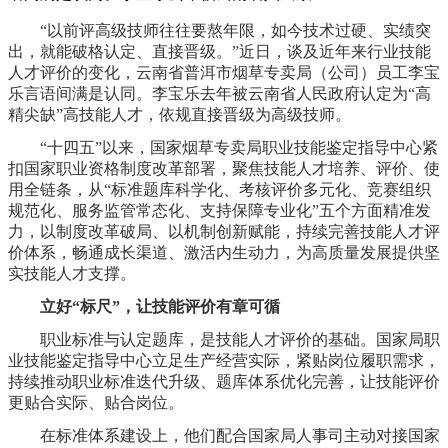
“以前评高级技师往往要熬年限，如今技术过硬、实绩突
出，就能破格认定、直接晋级。”近日，谈及近年来行业技能
人才评价的变化，云南省普洱市烟草专卖局（公司）员工李宝
乐言语间满是认同。李宝乐去年被云南省人民政府认定为“高
精尖缺”高技能人才，依规直接晋级为高级技师。
“十四五”以来，国家烟草专卖局职业技能鉴定指导中心紧
扣国家职业资格制度改革部署，聚焦技能人才培养、评价、使
用全链条，从“标准题库科学化、考核评价多元化、竞赛组织
规范化、服务监管常态化、支持保障专业化”五个方面精准发
力，以制度改革破局、以机制创新赋能，持续完善技能人才评
价体系，畅通成长渠道、激活内生动力，为高质量发展提供坚
实技能人才支撑。
立好“标尺”，让技能评价有章可循
职业标准与认定题库，是技能人才评价的基础。国家局职
业技能鉴定指导中心立足生产经营实际，紧贴岗位履职需求，
持续推动职业标准迭代升级、题库体系优化完善，让技能评价
更贴合实际、贴合岗位。
在标准体系建设上，他们配合国家局人事司主动对接国家