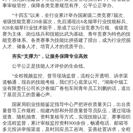
事审核管控，保障各类竞赛规范有序、公平公正举办。
“十四五”以来，全行业累计举办国家级二类竞赛7届次、
省级技能竞赛220余届次，先后涌现出6名烟草行业技能标兵、
828名烟草行业技术能手，形成了以行业竞赛为引领、省级竞
赛为主体、岗位练兵和技能比武为基础、青年竞赛为特色的技
能竞赛体系。各类赛事为技能比拼搭建了擂台，成为行业挖掘
人才、储备人才、培育人才的优质平台。
夯实“支撑力”，让服务保障专业高效
公平公正是技能人才评价的生命线。
“全程视频监控、督导现场监督，流程公开透明、诉求渠
道畅通，现在的技能考核，我们打心底里认可。”湖南中烟工
业有限责任公司长沙卷烟厂卷包车间青年员工刘鹏的话，道出
了基层员工的普遍心声。
国家局职业技能鉴定指导中心严把评价质量关口，出台质
量督导工作规程，组建内部和外部质量督导员队伍，通过现场
巡查、随机抽查、资料复核等方式，实现技能认定、赛事组织
全流程监督，累计审核监控资料900余份，畅通电话、邮箱等
多元投诉举报渠道，及时回应员工咨询、妥善处置诉求，全程