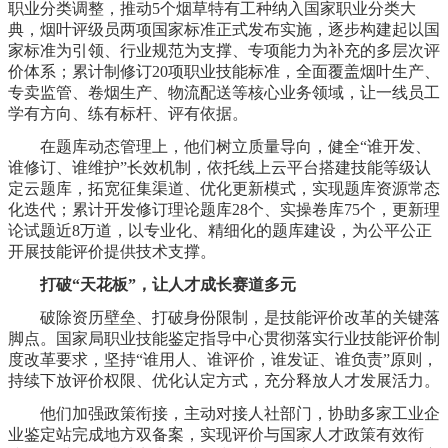
职业分类调整，推动5个烟草特有工种纳入国家职业分类大
典，烟叶评级员两项国家标准正式发布实施，逐步构建起以国
家标准为引领、行业规范为支撑、专项能力为补充的多层次评
价体系；累计制修订20项职业技能标准，全面覆盖烟叶生产、
专卖监管、卷烟生产、物流配送等核心业务领域，让一线员工
学有方向、练有标杆、评有依据。
在题库动态管理上，他们树立质量导向，健全“谁开发、
谁修订、谁维护”长效机制，依托线上云平台搭建技能等级认
定云题库，拓宽征集渠道、优化更新模式，实现题库资源常态
化迭代；累计开发修订理论题库28个、实操卷库75个，更新理
论试题近8万道，以专业化、精细化的题库建设，为公平公正
开展技能评价提供技术支撑。
打破“天花板”，让人才成长赛道多元
破除资历壁垒、打破身份限制，是技能评价改革的关键落
脚点。国家局职业技能鉴定指导中心贯彻落实行业技能评价制
度改革要求，坚持“谁用人、谁评价，谁发证、谁负责”原则，
持续下放评价权限、优化认定方式，充分释放人才发展活力。
他们加强政策衔接，主动对接人社部门，协助多家工业企
业鉴定站完成地方双备案，实现评价与国家人才政策有效衔