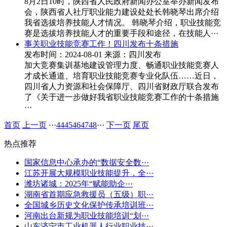
8月2日10时，陕西省人民政府新闻办公室举办新闻发布
会，陕西省人社厅职业能力建设处处长韩晓琴出席介绍
我省选拔培养技能人才情况。 韩晓琴介绍，职业技能竞
赛是选拔培养技能人才的重要手段和途径，在技能人···
事关职业技能竞赛工作！四川发布十条措施
发布时间：2024-08-01
来源：四川发布
加大竞赛集训基地建设管理力度、畅通职业技能竞赛人
才成长通道、培育职业技能竞赛专业化队伍……近日，
四川省人力资源和社会保障厅、四川省财政厅联合发布
了《关于进一步做好我省职业技能竞赛工作的十条措施
···
首页
上一页
···
44
45
46
47
48
···
下一页
尾页
热点推荐
国家信息中心承办的“数据安全数···
江苏开展大规模职业技能提升，全···
潍坊诸城：2025年“赋能助企···
湖南省首期应急救援员（五级）职···
全国城乡历史文化保护传承培训班···
河南出台新规为职业技能培训“划···
山东济宁市工业机器人行业职业技···